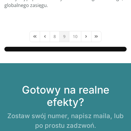
globalnego zasięgu.
8
9
10
First Page
Previous Page
Next Page
Last Page
Gotowy na realne
efekty?
Zostaw swój numer, napisz maila, lub
po prostu zadzwoń.