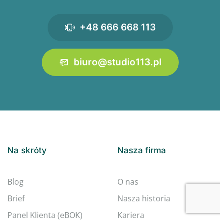
+48 666 668 113
biuro@studio113.pl
Na skróty
Nasza firma
Blog
O nas
Brief
Nasza historia
Panel Klienta (eBOK)
Kariera