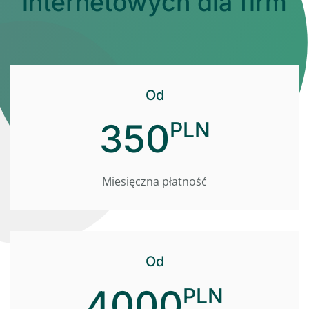
internetowych dla firm
Od
350
PLN
Miesięczna płatność
Od
4000
PLN