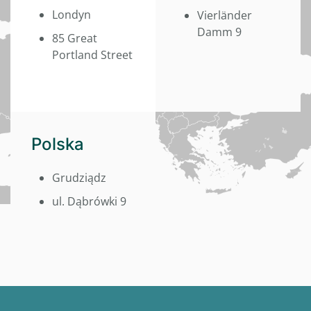
Londyn
Vierländer
Damm 9
85 Great
Portland Street
Polska
Grudziądz
ul. Dąbrówki 9