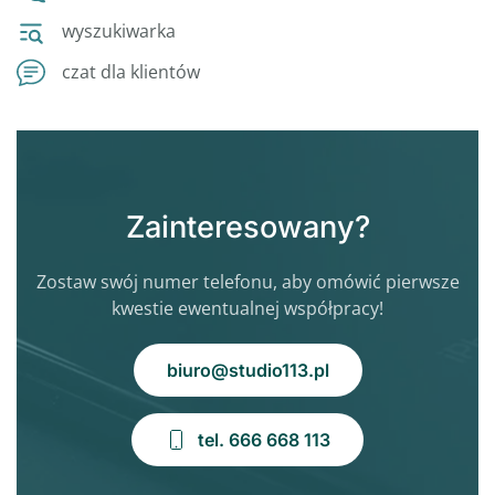
wyszukiwarka
czat dla klientów
Zainteresowany?
Zostaw swój numer telefonu, aby omówić pierwsze
kwestie ewentualnej współpracy!
biuro@studio113.pl
tel. 666 668 113