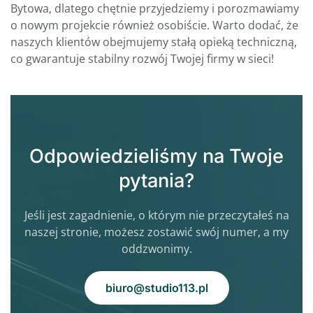
Bytowa, dlatego chętnie przyjedziemy i porozmawiamy
o nowym projekcie również osobiście. Warto dodać, że
naszych klientów obejmujemy stałą opieką techniczną,
co gwarantuje stabilny rozwój Twojej firmy w sieci!
Odpowiedzieliśmy na Twoje
pytania?
Jeśli jest zagadnienie, o którym nie przeczytałeś na
naszej stronie, możesz zostawić swój numer, a my
oddzwonimy.
biuro@studio113.pl