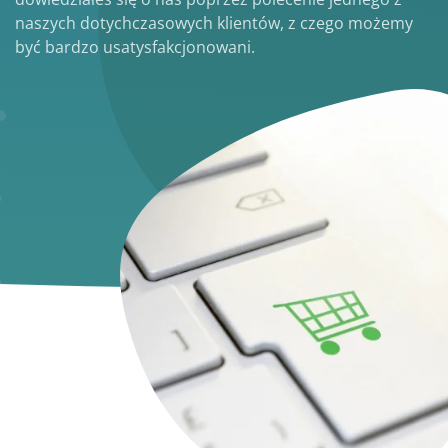
naszych dotychczasowych klientów, z czego możemy
być bardzo usatysfakcjonowani.