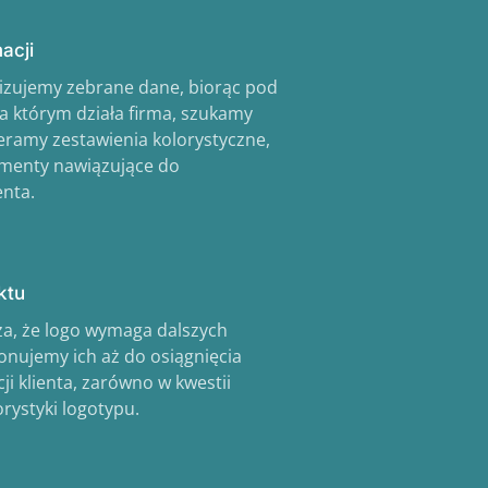
acji
izujemy zebrane dane, biorąc pod
a którym działa firma, szukamy
ieramy zestawienia kolorystyczne,
lementy nawiązujące do
enta.
ktu
aża, że logo wymaga dalszych
nujemy ich aż do osiągnięcia
cji klienta, zarówno w kwestii
orystyki logotypu.