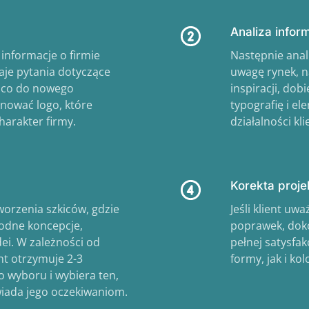
Analiza inform
informacje o firmie
Następnie anal
daje pytania dotyczące
uwagę rynek, n
ń co do nowego
inspiracji, dob
nować logo, które
typografię i e
harakter firmy.
działalności kli
Korekta proje
orzenia szkiców, gdzie
Jeśli klient uw
dne koncepcje,
poprawek, doko
ei. W zależności od
pełnej satysfak
nt otrzymuje 2-3
formy, jak i kol
 wyboru i wybiera ten,
wiada jego oczekiwaniom.