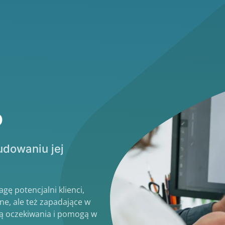
o
udowaniu jej
gę potencjalni klienci,
jne, ale też zapadające w
ią oczekiwania i pomogą w