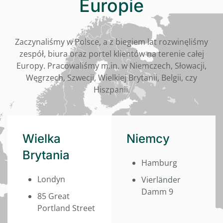
Europie
Zaczynaliśmy w Polsce, a z biegiem lat rozwinęliśmy
zespół, biura oraz portel klientów na terenie całej
Europy. Pracowaliśmy m.in. w Niemczech, Słowacji,
Węgrzech, Szwecji, Wielkiej Brytanii, Belgii, czy
Hiszpanii.
Wielka
Niemcy
Brytania
Hamburg
Londyn
Vierländer
Damm 9
85 Great
Portland Street