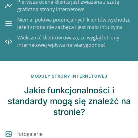
Pierwsza ocena klienta jest związana z szatą
graficzną strony internetowej
Niemal połowa potencjalnych klientów wychodzi,
jeżeli strona nie zachęca i jest mało intuicyjna
Większość klientów uważa, że wygląd strony
internetowej wpływa na wiarygodność
MODUŁY STRONY INTERNETOWEJ
Jakie funkcjonalności i
standardy mogą się znaleźć na
stronie?
fotogalerie