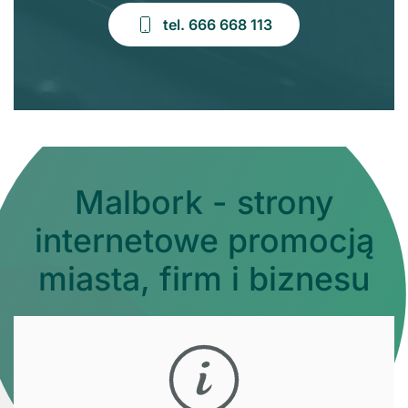
tel. 666 668 113
Malbork - strony
internetowe promocją
miasta, firm i biznesu