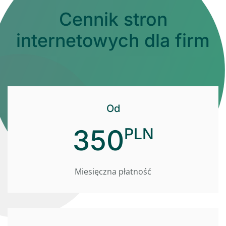
Cennik stron
internetowych dla firm
Od
350
PLN
Miesięczna płatność