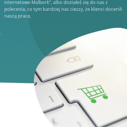
internetowe Malbork", albo dostałeś się do nas z
polecenia, co tym bardziej nas cieszy, że klienci docenili
naszą pracę.