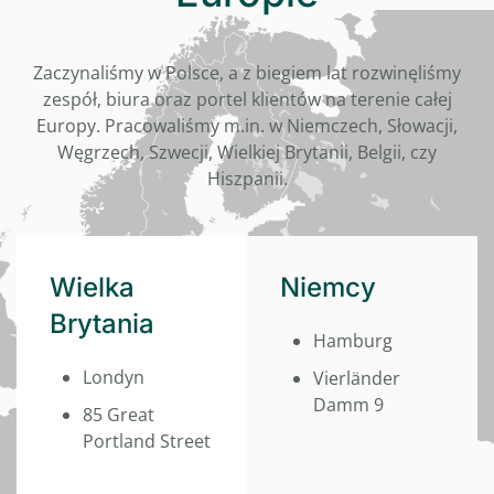
Zaczynaliśmy w Polsce, a z biegiem lat rozwinęliśmy
zespół, biura oraz portel klientów na terenie całej
Europy. Pracowaliśmy m.in. w Niemczech, Słowacji,
Węgrzech, Szwecji, Wielkiej Brytanii, Belgii, czy
Hiszpanii.
Wielka
Niemcy
Brytania
Hamburg
Londyn
Vierländer
Damm 9
85 Great
Portland Street