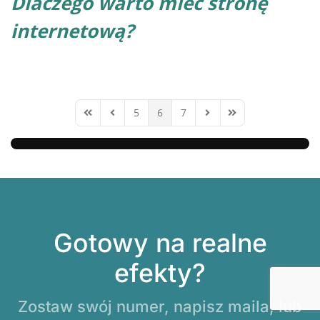
Dlaczego warto mieć stronę
internetową?
5
6
7
First Page
Previous Page
Next Page
Last Page
Gotowy na realne
efekty?
Zostaw swój numer, napisz maila, lub