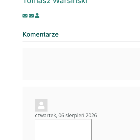
Tomasz Warsiński
Subskrybuj
Zakończ
wpisy
subskrypcję
autora
wpisów
Komentarze
tego
autora
czwartek, 06 sierpień 2026