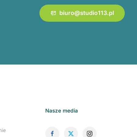
biuro@studio113.pl
Nasze media
nie