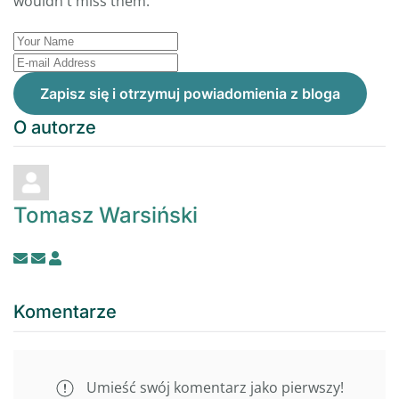
wouldn't miss them.
Your
Name
E-
mail
Zapisz się i otrzymuj powiadomienia z bloga
Address
O autorze
Tomasz Warsiński
Subskrybuj
Zakończ
wpisy
subskrypcję
autora
wpisów
Komentarze
tego
autora
Umieść swój komentarz jako pierwszy!