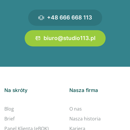
+48 666 668 113
biuro@studio113.pl
Na skróty
Nasza firma
Blog
O nas
Brief
Nasza historia
Panel Klienta (eBOK)
Kariera