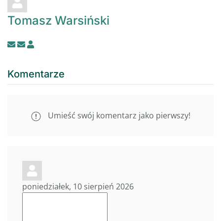
Tomasz Warsiński
Subskrybuj
Zakończ
wpisy
subskrypcję
autora
wpisów
Komentarze
tego
autora
Umieść swój komentarz jako pierwszy!
poniedziałek, 10 sierpień 2026